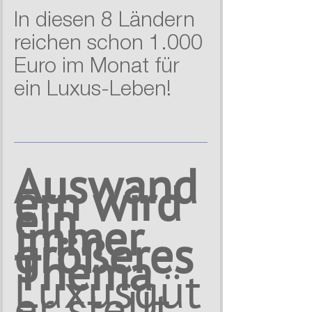
In diesen 8 Ländern
reichen schon 1.000
Euro im Monat für
ein Luxus-Leben!
Auswand
ern wird
ein
immer
größeres
Thema
Luxusgüt
er stellt