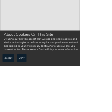
About Cookies On This Site
By using our site you accept that we use and share cookies and
similar technologies to perform analytics and provide content and
ads tailored to your interests. By continuing to use our site, you
consent to this. Please see our Cookie Policy for more information.
Accept
Deny