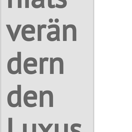
verän
dern
den
Luxus