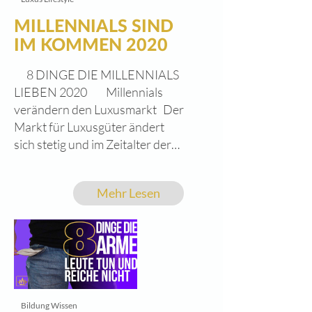
MILLENNIALS SIND
IM KOMMEN 2020
8 DINGE DIE MILLENNIALS
LIEBEN 2020 Millennials
verändern den Luxusmarkt Der
Markt für Luxusgüter ändert
sich stetig und im Zeitalter der
Millennials wird Luxus neu
definiert. Luxusgüter und die
Mehr Lesen
Bedeutung als Statussymbol
verändert nicht nur das Luxus
-/Premium-Kaufverhalten,
gleichzeitig wächst die Zahl der
Menschen, die sich mehr Luxus
gönnen und leisten. Marken
wie Gucci, Prada und Dior
Bildung Wissen