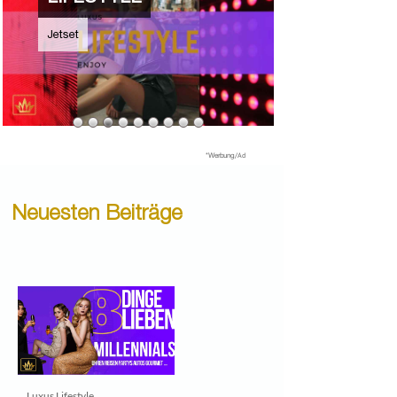
*
Werbung
/Ad
Neuesten Beiträge
Luxus Lifestyle