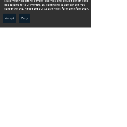
similar technologies to perform analytics and provide content and
ads tailored to your interests. By continuing to use our site, you
2025
consent to this. Please see our Cookie Policy for more information.
2019-2020 BRD
Deutschland
(Prog.)
Accept
Deny
Daten Statista, Handelsblatt, New New Yorker
SERVICE
Interessante
Luxusthemen
LUXUSTHEMEN