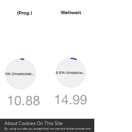
Weltweit
(Prog.)
6.6% Umsatzwachstum p.a.
4% Umsatzsteigerung
14.99
10.88
in MIO €
in MIO €
About Cookies On This Site
By using our site you accept that we use and share cookies and