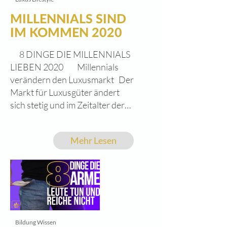
MILLENNIALS SIND
IM KOMMEN 2020
8 DINGE DIE MILLENNIALS
LIEBEN 2020 Millennials
verändern den Luxusmarkt Der
Markt für Luxusgüter ändert
sich stetig und im Zeitalter der
Millennials wird Luxus neu
definiert. Luxusgüter und die
Mehr Lesen
Bedeutung als Statussymbol
verändert nicht nur das Luxus
-/Premium-Kaufverhalten,
gleichzeitig wächst die Zahl der
Menschen, die sich mehr Luxus
gönnen und leisten. Marken
wie Gucci, Prada und Dior
Bildung Wissen