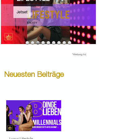
*
Werbung
/Ad
Neuesten Beiträge
Luxus Lifestyle